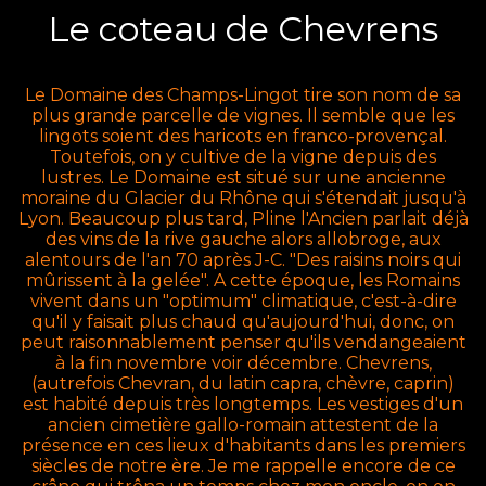
Le coteau de Chevrens
Le Domaine des Champs-Lingot tire son nom de sa
plus grande parcelle de vignes. Il semble que les
lingots soient des haricots en franco-provençal.
Toutefois, on y cultive de la vigne depuis des
lustres. Le Domaine est situé sur une ancienne
moraine du Glacier du Rhône qui s'étendait jusqu'à
Lyon. Beaucoup plus tard, Pline l'Ancien parlait déjà
des vins de la rive gauche alors allobroge, aux
alentours de l'an 70 après J-C. "Des raisins noirs qui
mûrissent à la gelée". A cette époque, les Romains
vivent dans un "optimum" climatique, c'est-à-dire
qu'il y faisait plus chaud qu'aujourd'hui, donc, on
peut raisonnablement penser qu'ils vendangeaient
à la fin novembre voir décembre. Chevrens,
(autrefois Chevran, du latin capra, chèvre, caprin)
est habité depuis très longtemps. Les vestiges d'un
ancien cimetière gallo-romain attestent de la
présence en ces lieux d'habitants dans les premiers
siècles de notre ère. Je me rappelle encore de ce