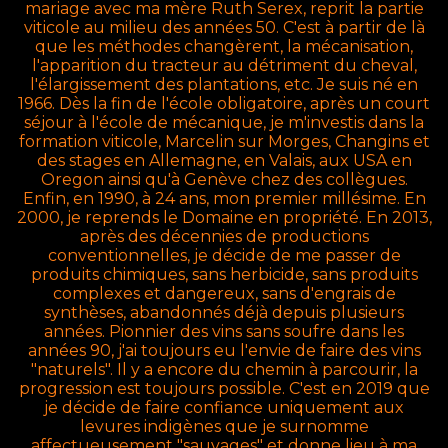
mariage avec ma mère Ruth Serex, reprit la partie
viticole au milieu des années 50. C'est à partir de là
que les méthodes changèrent, la mécanisation,
l'apparition du tracteur au détriment du cheval,
l'élargissement des plantations, etc. Je suis né en
1966. Dès la fin de l'école obligatoire, après un court
séjour à l'école de mécanique, je m'investis dans la
formation viticole, Marcelin sur Morges, Changins et
des stages en Allemagne, en Valais, aux USA en
Oregon ainsi qu'à Genève chez des collègues.
Enfin, en 1990, à 24 ans, mon premier millésime. En
2000, je reprends le Domaine en propriété. En 2013,
après des décennies de productions
conventionnelles, je décide de me passer de
produits chimiques, sans herbicide, sans produits
complexes et dangereux, sans d'engrais de
synthèses, abandonnés déjà depuis plusieurs
années. Pionnier des vins sans soufre dans les
années 90, j'ai toujours eu l'envie de faire des vins
"naturels". Il y a encore du chemin à parcourir, la
progression est toujours possible. C'est en 2019 que
je décide de faire confiance uniquement aux
levures indigènes que je surnomme
affectueusement "sauvages" et donne lieu à ma