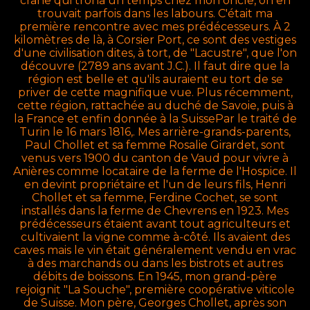
crâne qui trôna un temps chez mon oncle, on en
trouvait parfois dans les labours. C'était ma
première rencontre avec mes prédécesseurs. À 2
kilomètres de là, à Corsier Port, ce sont des vestiges
d'une civilisation dites, à tort, de "Lacustre", que l'on
découvre (2789 ans avant J.C.). Il faut dire que la
région est belle et qu'ils auraient eu tort de se
priver de cette magnifique vue. Plus récemment,
cette région, rattachée au duché de Savoie, puis à
la France et enfin donnée à la SuissePar le traité de
Turin le 16 mars 1816,. Mes arrière-grands-parents,
Paul Chollet et sa femme Rosalie Girardet, sont
venus vers 1900 du canton de Vaud pour vivre à
Anières comme locataire de la ferme de l'Hospice. Il
en devint propriétaire et l'un de leurs fils, Henri
Chollet et sa femme, Ferdine Cochet, se sont
installés dans la ferme de Chevrens en 1923. Mes
prédécesseurs étaient avant tout agriculteurs et
cultivaient la vigne comme à-côté. Ils avaient des
caves mais le vin était généralement vendu en vrac
à des marchands ou dans les bistrots et autres
débits de boissons. En 1945, mon grand-père
rejoignit "La Souche", première coopérative viticole
de Suisse. Mon père, Georges Chollet, après son